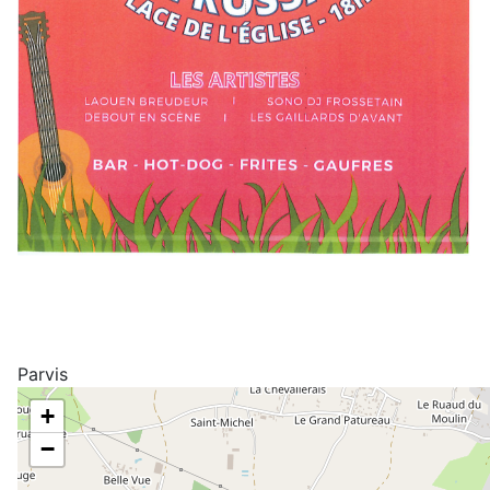
Parvis
+
−