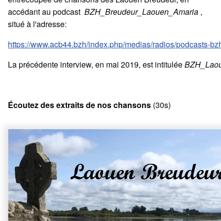
accédant au podcast
BZH_Breudeur_Laouen_Amaria
,
situé à l'adresse:
https://www.acb44.bzh/index.php/medias/radios/podcasts-bz
La précédente interview, en mai 2019, est intitulée
BZH_Laou
Écoutez des extraits de nos chansons
(30s)