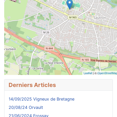
Leaflet
| ©
OpenStreetMap 
Derniers Articles
14/09/2025 Vigneux de Bretagne
20/08/24 Orvault
21/06/2024 Frossay