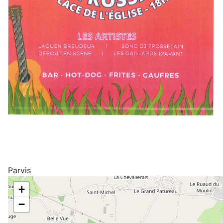
Parvis
+
−