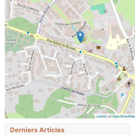
Leaflet
| ©
OpenStreetMap 
Derniers Articles