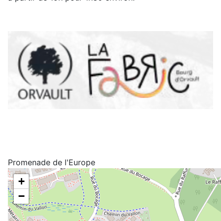
Promenade de l'Europe
+
−