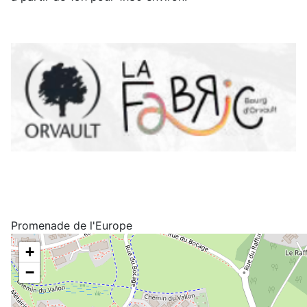
Promenade de l'Europe
+
−